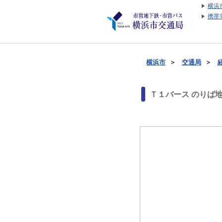
横浜
携帯
横浜市
＞
交通局
＞
Ｔ１バース のりば