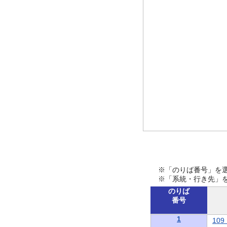
※「のりば番号」を
※「系統・行き先」
のりば
番号
1
10