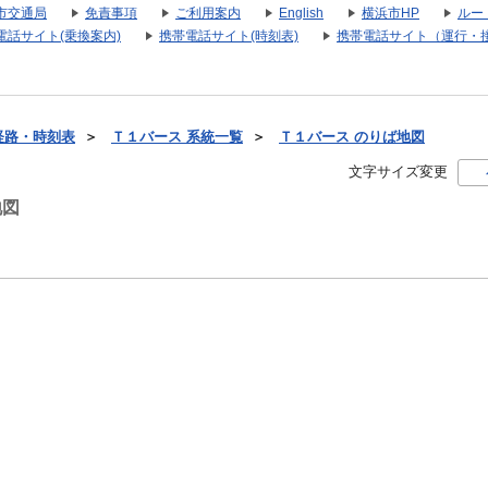
市交通局
免責事項
ご利用案内
English
横浜市HP
ルー
電話サイト(乗換案内)
携帯電話サイト(時刻表)
携帯電話サイト（運行・
経路・時刻表
＞
Ｔ１バース 系統一覧
＞
Ｔ１バース のりば地図
文字サイズ変更
地図