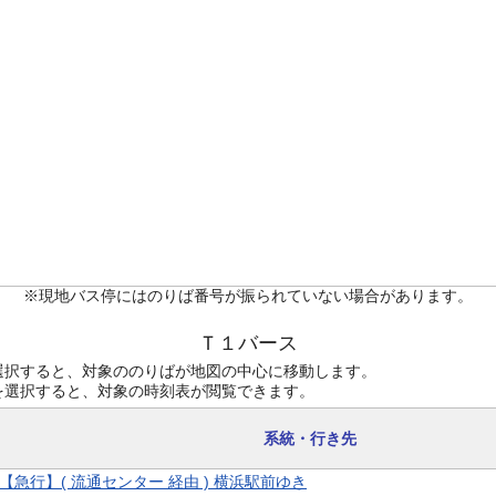
※現地バス停にはのりば番号が振られていない場合があります。
Ｔ１バース
選択すると、対象ののりばが地図の中心に移動します。
を選択すると、対象の時刻表が閲覧できます。
系統・行き先
9 【急行】( 流通センター 経由 ) 横浜駅前ゆき