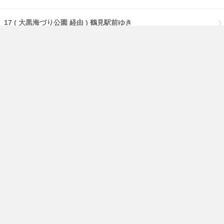
17 ( 大黒海づり公園 経由 ) 鶴見駅前ゆき
17 【急行】( 大黒海づり公園 経由 ) 鶴見駅前ゆき
17 【急行】( 流通センター 経由 ) 鶴見駅前ゆき
17 【急行】鶴見駅前ゆき
免責事項
経路・時刻表
English
横浜市交通局
横浜市HP