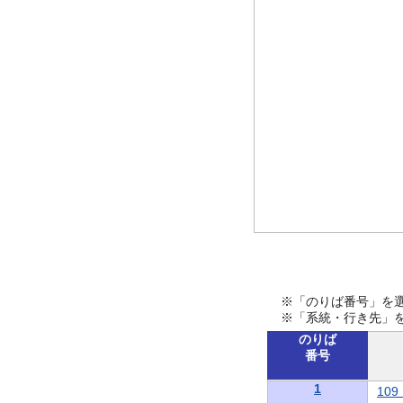
※「のりば番号」を
※「系統・行き先」
のりば
番号
1
10