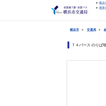
横浜
携帯
横浜市
＞
交通局
＞
Ｔ４バース のりば