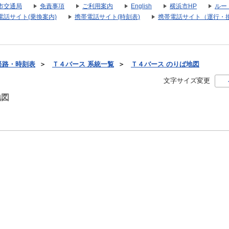
市交通局
免責事項
ご利用案内
English
横浜市HP
ルー
電話サイト(乗換案内)
携帯電話サイト(時刻表)
携帯電話サイト（運行・
経路・時刻表
＞
Ｔ４バース 系統一覧
＞
Ｔ４バース のりば地図
文字サイズ変更
地図