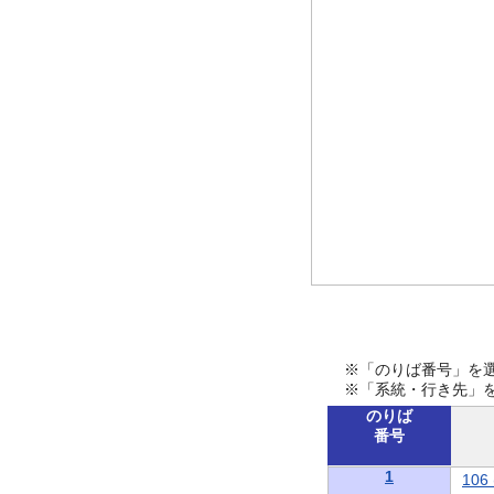
※「のりば番号」を
※「系統・行き先」
のりば
番号
1
10