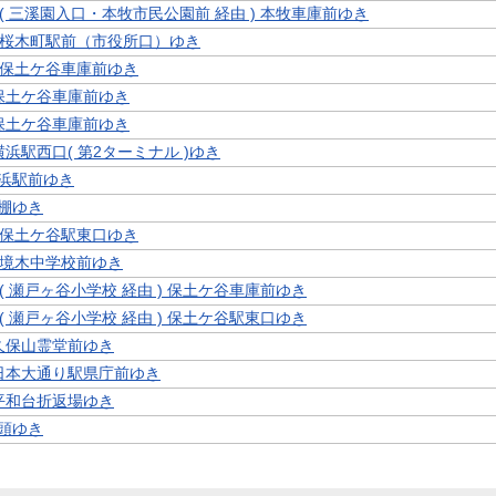
6 ( 三溪園入口・本牧市民公園前 経由 ) 本牧車庫前ゆき
6 桜木町駅前（市役所口）ゆき
2 保土ケ谷車庫前ゆき
 保土ケ谷車庫前ゆき
 保土ケ谷車庫前ゆき
 横浜駅西口( 第2ターミナル )ゆき
横浜駅前ゆき
藤棚ゆき
6 保土ケ谷駅東口ゆき
6 境木中学校前ゆき
2 ( 瀬戸ヶ谷小学校 経由 ) 保土ケ谷車庫前ゆき
2 ( 瀬戸ヶ谷小学校 経由 ) 保土ケ谷駅東口ゆき
 久保山霊堂前ゆき
 日本大通り駅県庁前ゆき
 平和台折返場ゆき
滝頭ゆき