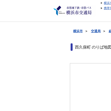
横浜
携帯
横浜市
＞
交通局
＞
西久保町 のりば地