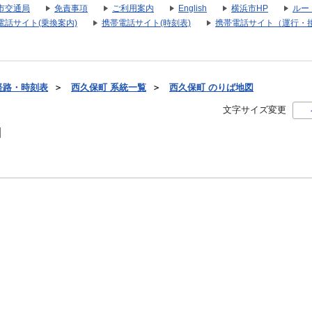
市交通局
免責事項
ご利用案内
English
横浜市HP
ルー
電話サイト(乗換案内)
携帯電話サイト(時刻表)
携帯電話サイト（運行・
経路・時刻表
＞
西久保町 系統一覧
＞
西久保町 のりば地図
文字サイズ変更
図