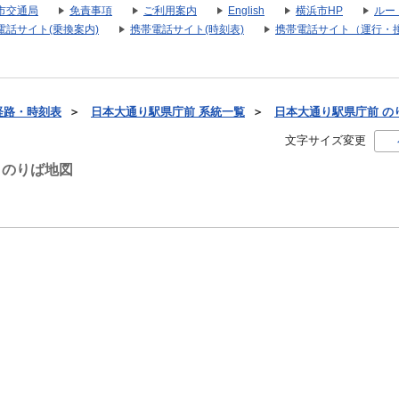
市交通局
免責事項
ご利用案内
English
横浜市HP
ルー
電話サイト(乗換案内)
携帯電話サイト(時刻表)
携帯電話サイト（運行・
経路・時刻表
＞
日本大通り駅県庁前 系統一覧
＞
日本大通り駅県庁前 の
文字サイズ変更
 のりば地図