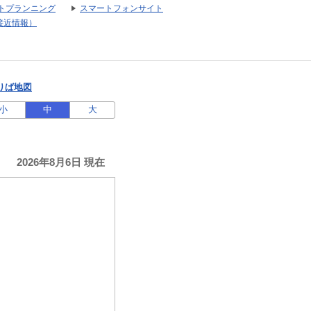
トプランニング
スマートフォンサイト
接近情報）
りば地図
小
中
大
2026年8月6日 現在