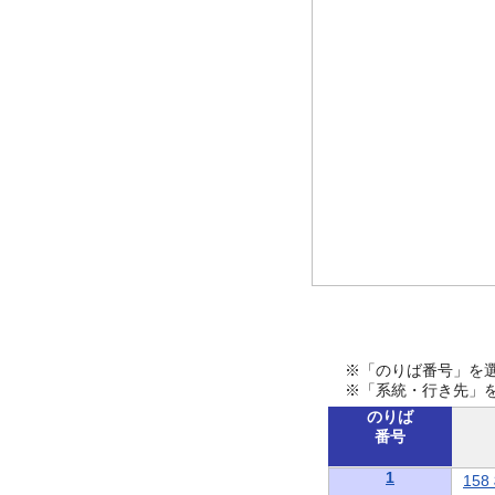
※「のりば番号」を
※「系統・行き先」
のりば
番号
1
15