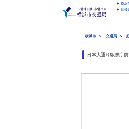
横浜
携帯
横浜市
＞
交通局
＞
日本大通り駅県庁前