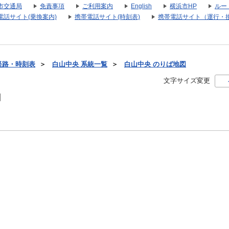
市交通局
免責事項
ご利用案内
English
横浜市HP
ルー
電話サイト(乗換案内)
携帯電話サイト(時刻表)
携帯電話サイト（運行・
経路・時刻表
＞
白山中央 系統一覧
＞
白山中央 のりば地図
文字サイズ変更
図