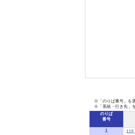
※「のりば番号」を
※「系統・行き先」
のりば
番号
1
11