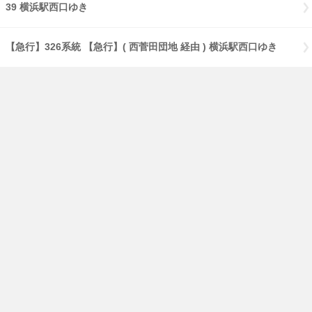
39 横浜駅西口ゆき
【急行】326系統 【急行】( 西菅田団地 経由 ) 横浜駅西口ゆき
のりば：2
119 ( 白山高校 経由 ) 鴨居駅前ゆき
12 中山駅前ゆき
12 白山高校ゆき
12 緑車庫前ゆき
124 緑車庫前ゆき