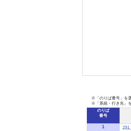
※「のりば番号」を
※「系統・行き先」
のりば
番号
1
29