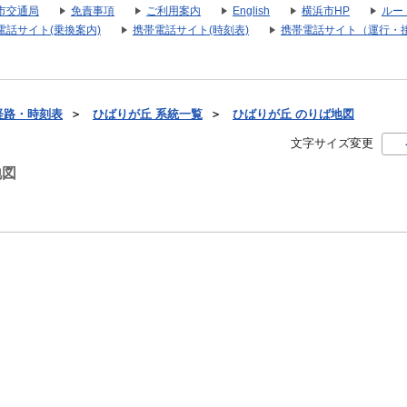
市交通局
免責事項
ご利用案内
English
横浜市HP
ルー
電話サイト(乗換案内)
携帯電話サイト(時刻表)
携帯電話サイト（運行・
経路・時刻表
＞
ひばりが丘 系統一覧
＞
ひばりが丘 のりば地図
文字サイズ変更
地図