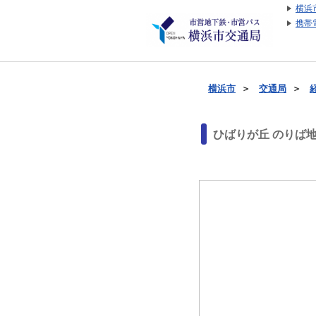
横浜
携帯
横浜市
＞
交通局
＞
ひばりが丘 のりば