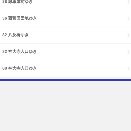
36 緑車庫前ゆき
36 西菅田団地ゆき
82 八反橋ゆき
82 神大寺入口ゆき
88 神大寺入口ゆき
のりば：6
38 ( 東高校前 経由 ) 鶴見駅西口ゆき
39 中山駅前ゆき
39 緑車庫前ゆき