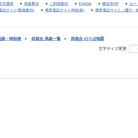
市交通局
免責事項
ご利用案内
English
横浜市HP
ルー
電話サイト(乗換案内)
携帯電話サイト(時刻表)
携帯電話サイト（運行・
経路・時刻表
＞
武相台 系統一覧
＞
武相台 のりば地図
文字サイズ変更