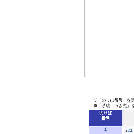
※「のりば番号」を
※「系統・行き先」
のりば
番号
1
29