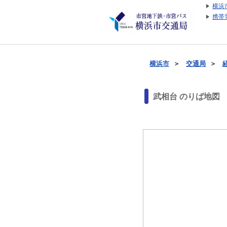
横浜
携帯
横浜市
＞
交通局
＞
武相台 のりば地図