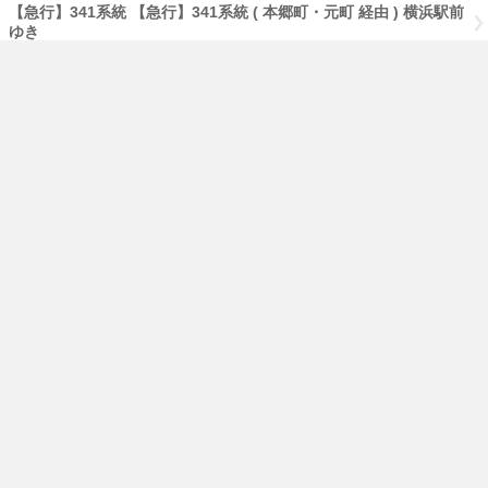
【急行】341系統 【急行】341系統 ( 本郷町・元町 経由 ) 横浜駅前
ゆき
のりば：2
101 根岸駅前ゆき
106 ( 三溪園入口 経由 ) 本牧車庫前ゆき
106 ( 三溪園入口・本牧市民公園前 経由 ) 本牧車庫前ゆき
168 ( 三溪園入口 経由 ) 本牧車庫前ゆき
222 ( 本牧緑ヶ丘 経由 ) 山手駅前ゆき
58 根岸駅前ゆき