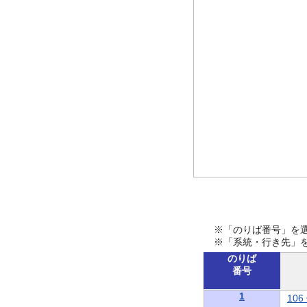
※「のりば番号」を
※「系統・行き先」
のりば
番号
1
10