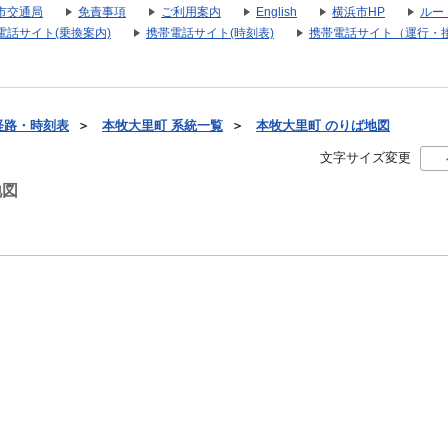
市交通局
免責事項
ご利用案内
English
横浜市HP
ルー
電話サイト(乗換案内)
携帯電話サイト(時刻表)
携帯電話サイト（運行・
経路・時刻表
＞
本牧大里町 系統一覧
＞
本牧大里町 のりば地図
文字サイズ変更
地図