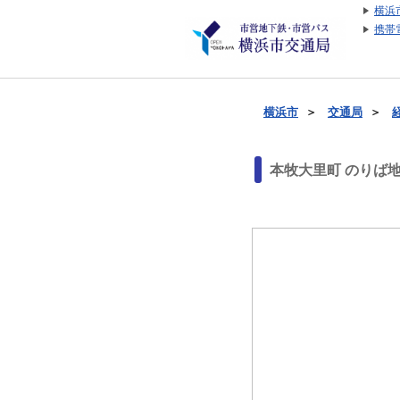
横浜
携帯
横浜市
＞
交通局
＞
本牧大里町 のりば