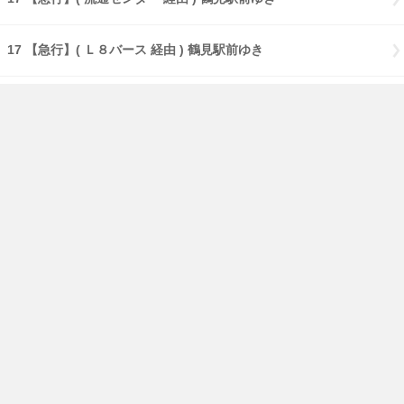
17 【急行】( Ｌ８バース 経由 ) 鶴見駅前ゆき
17 【急行】( Ｌ８・大黒海づり公園 経由 ) 鶴見駅前ゆき
17 【急行】( Ｌ８・流通センター 経由 ) 鶴見駅前ゆき
18 生麦ゆき
181 横浜さとうのふるさとゆき
免責事項
経路・時刻表
English