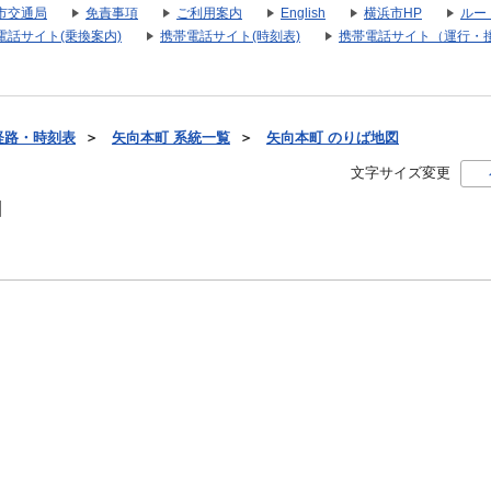
市交通局
免責事項
ご利用案内
English
横浜市HP
ルー
電話サイト(乗換案内)
携帯電話サイト(時刻表)
携帯電話サイト（運行・
経路・時刻表
＞
矢向本町 系統一覧
＞
矢向本町 のりば地図
文字サイズ変更
図