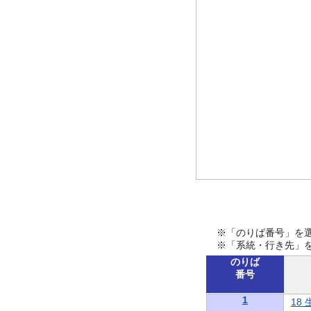
※「のりば番号」を
※「系統・行き先」
のりば
番号
1
18