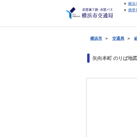
横浜
携帯
横浜市
＞
交通局
＞
矢向本町 のりば地