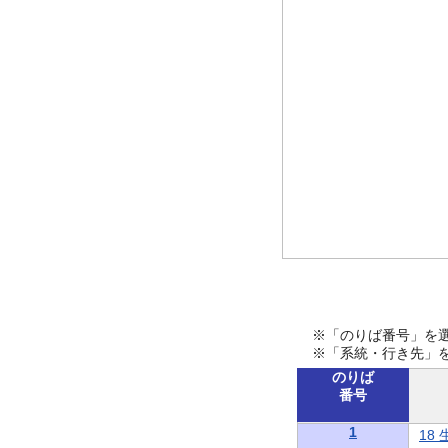
※「のりば番号」を
※「系統・行き先」
のりば
番号
1
18