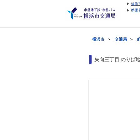
横浜
携帯
横浜市
＞
交通局
＞
矢向三丁目 のりば