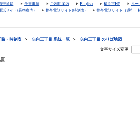
市交通局
免責事項
ご利用案内
English
横浜市HP
ルー
電話サイト(乗換案内)
携帯電話サイト(時刻表)
携帯電話サイト（運行・
経路・時刻表
＞
矢向三丁目 系統一覧
＞
矢向三丁目 のりば地図
文字サイズ変更
地図