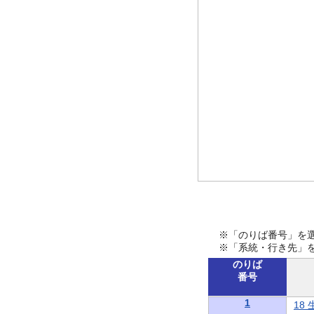
※「のりば番号」を
※「系統・行き先」
のりば
番号
1
18