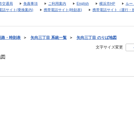
市交通局
免責事項
ご利用案内
English
横浜市HP
ルー
電話サイト(乗換案内)
携帯電話サイト(時刻表)
携帯電話サイト（運行・
経路・時刻表
＞
矢向三丁目 系統一覧
＞
矢向三丁目 のりば地図
文字サイズ変更
地図