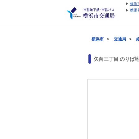
横浜
携帯
横浜市
＞
交通局
＞
矢向三丁目 のりば