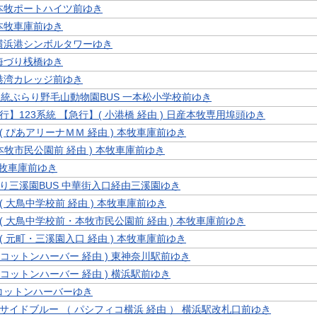
 本牧ポートハイツ前ゆき
 本牧車庫前ゆき
 横浜港シンボルタワーゆき
 海づり桟橋ゆき
 港湾カレッジ前ゆき
系統ぶらり野毛山動物園BUS 一本松小学校前ゆき
行】123系統 【急行】( 小港橋 経由 ) 日産本牧専用埠頭ゆき
8 ( ぴあアリーナＭＭ 経由 ) 本牧車庫前ゆき
( 本牧市民公園前 経由 ) 本牧車庫前ゆき
本牧車庫前ゆき
り三溪園BUS 中華街入口経由三溪園ゆき
5 ( 大鳥中学校前 経由 ) 本牧車庫前ゆき
5 ( 大鳥中学校前・本牧市民公園前 経由 ) 本牧車庫前ゆき
6 ( 元町・三溪園入口 経由 ) 本牧車庫前ゆき
 ( コットンハーバー 経由 ) 東神奈川駅前ゆき
 ( コットンハーバー 経由 ) 横浜駅前ゆき
 コットンハーバーゆき
サイドブルー （ パシフィコ横浜 経由 ） 横浜駅改札口前ゆき