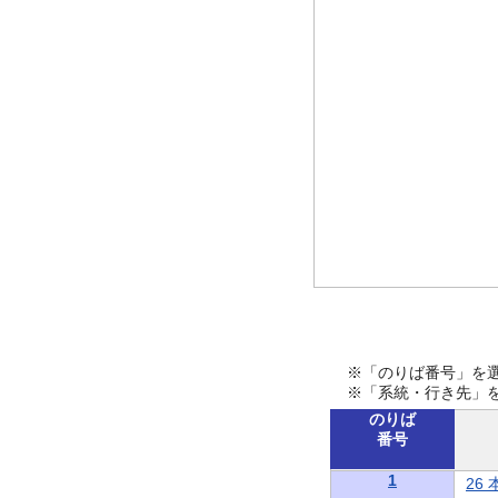
※「のりば番号」を
※「系統・行き先」
のりば
番号
1
26