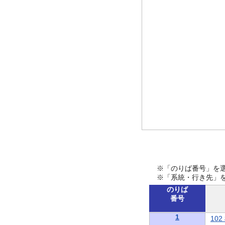
※「のりば番号」を
※「系統・行き先」
のりば
番号
1
10