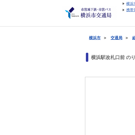
横浜
携帯
横浜市
＞
交通局
＞
横浜駅改札口前 の