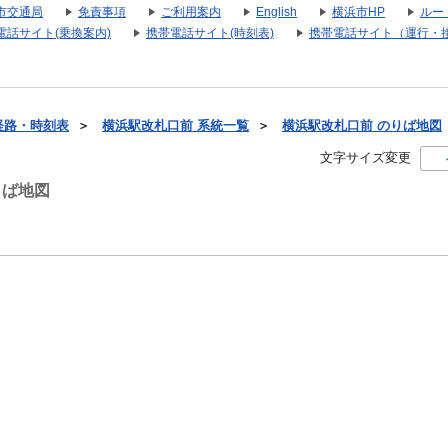
市交通局
免責事項
ご利用案内
English
横浜市HP
ルー
電話サイト(乗換案内)
携帯電話サイト(時刻表)
携帯電話サイト（運行・
経路・時刻表
＞
横浜駅改札口前 系統一覧
＞
横浜駅改札口前 のりば地図
文字サイズ変更
りば地図