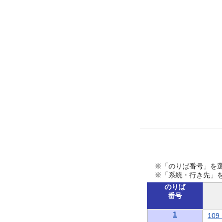
※「のりば番号」を
※「系統・行き先」
のりば
番号
1
10