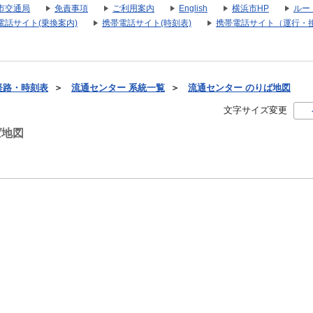
市交通局
免責事項
ご利用案内
English
横浜市HP
ルー
電話サイト(乗換案内)
携帯電話サイト(時刻表)
携帯電話サイト（運行・
経路・時刻表
＞
流通センター 系統一覧
＞
流通センター のりば地図
文字サイズ変更
ば地図