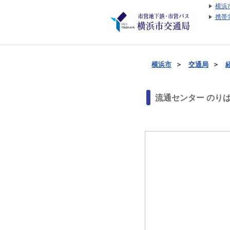
横浜
携帯
横浜市
＞
交通局
＞
流通センター のり