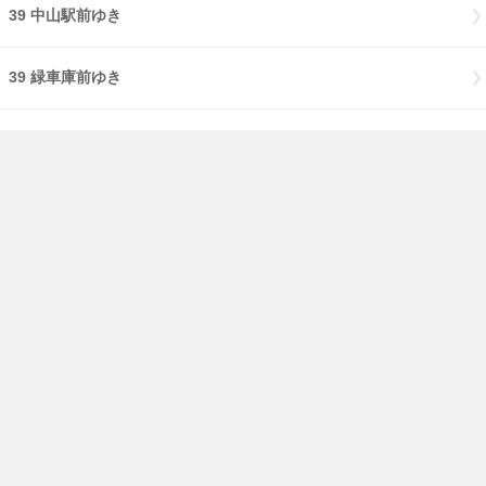
39 中山駅前ゆき
39 緑車庫前ゆき
84 新子安駅西口経由鶴見駅西口ゆき
のりば：3
291 横浜駅西口ゆき
のりば：4
291 大口駅前ゆき
免責事項
経路・時刻表