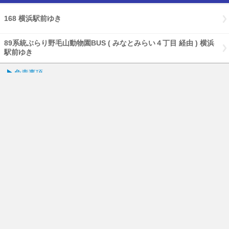
168 横浜駅前ゆき
89系統ぶらり野毛山動物園BUS ( みなとみらい４丁目 経由 ) 横浜
駅前ゆき
免責事項
経路・時刻表
English
横浜市交通局
横浜市HP
PCページはこちら
携帯電話サイト(乗換案内)はこちら