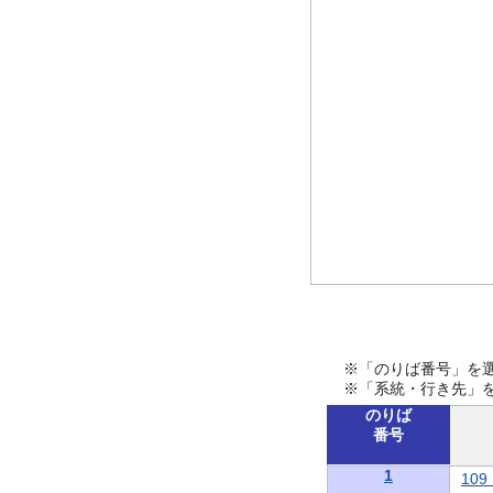
※「のりば番号」を
※「系統・行き先」
のりば
番号
1
10