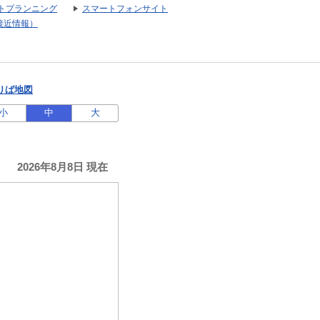
トプランニング
スマートフォンサイト
接近情報）
りば地図
小
中
大
2026年8月8日 現在