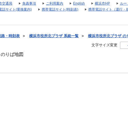
市交通局
免責事項
ご利用案内
English
横浜市HP
ルー
電話サイト(乗換案内)
携帯電話サイト(時刻表)
携帯電話サイト（運行・
経路・時刻表
＞
横浜市役所北プラザ 系統一覧
＞
横浜市役所北プラザ の
文字サイズ変更
 のりば地図