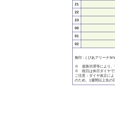
21
22
23
00
01
02
無印：( ぴあアリーナＭＭ
※ 道路渋滞等により、
※ 祝日は休日ダイヤで
ご注意：ダイヤ改正によ
のため、1週間以上先の