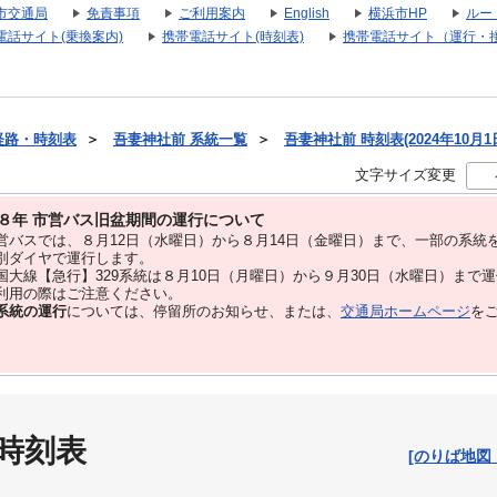
市交通局
免責事項
ご利用案内
English
横浜市HP
ルー
電話サイト(乗換案内)
携帯電話サイト(時刻表)
携帯電話サイト（運行・
経路・時刻表
＞
吾妻神社前 系統一覧
＞
吾妻神社前 時刻表(2024年10月1
文字サイズ変更
８年 市営バス旧盆期間の運行について
バスでは、８⽉12⽇（水曜日）から８⽉14⽇（金曜日）まで、⼀部の系統
別ダイヤで運⾏します。
大線【急行】329系統は８月10日（月曜日）から９月30日（水曜日）まで
用の際はご注意ください。
系統の運行
については、停留所のお知らせ、または、
交通局ホームページ
を
 時刻表
[のりば地図