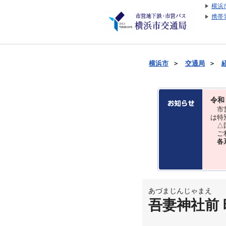
横浜
携帯
横浜市
＞
交通局
＞
令和
市営
は特
△国
ご利
各
あづまじんじゃまえ
吾妻神社前