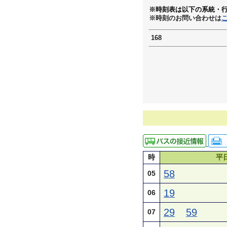
※時刻表は以下の系統・
※時刻のお問い合わせは
168
時
平
58
05
19
06
29
59
07