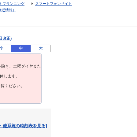
トプランニング
スマートフォンサイト
接近情報）
日改正)
小
中
大
を除き、⼟曜ダイヤまた
運休します。
ご覧ください。
・他系統の時刻表を見る]