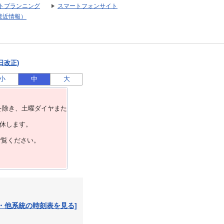
トプランニング
スマートフォンサイト
接近情報）
日改正)
小
中
大
を除き、⼟曜ダイヤまた
運休します。
ご覧ください。
・他系統の時刻表を見る]