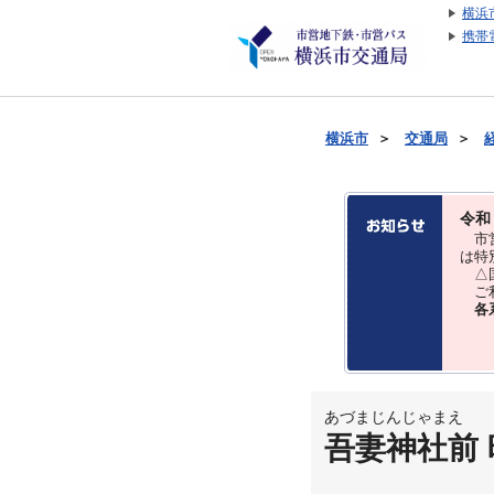
横浜
携帯
横浜市
＞
交通局
＞
令和
市営
は特
△国
ご利
各
あづまじんじゃまえ
吾妻神社前