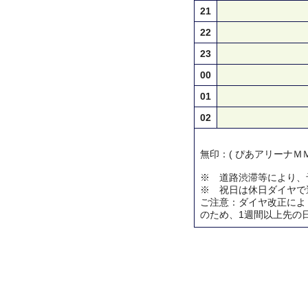
21
22
23
00
01
02
無印：( ぴあアリーナＭＭ
※ 道路渋滞等により、
※ 祝日は休日ダイヤで
ご注意：ダイヤ改正によ
のため、1週間以上先の