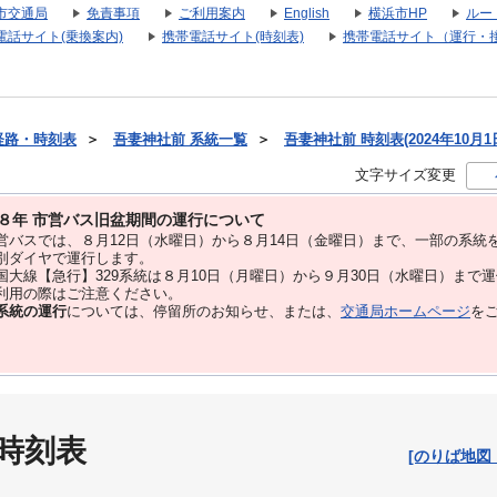
市交通局
免責事項
ご利用案内
English
横浜市HP
ルー
電話サイト(乗換案内)
携帯電話サイト(時刻表)
携帯電話サイト（運行・
経路・時刻表
＞
吾妻神社前 系統一覧
＞
吾妻神社前 時刻表(2024年10月1
文字サイズ変更
８年 市営バス旧盆期間の運行について
バスでは、８⽉12⽇（水曜日）から８⽉14⽇（金曜日）まで、⼀部の系統
別ダイヤで運⾏します。
大線【急行】329系統は８月10日（月曜日）から９月30日（水曜日）まで
用の際はご注意ください。
系統の運行
については、停留所のお知らせ、または、
交通局ホームページ
を
 時刻表
[のりば地図