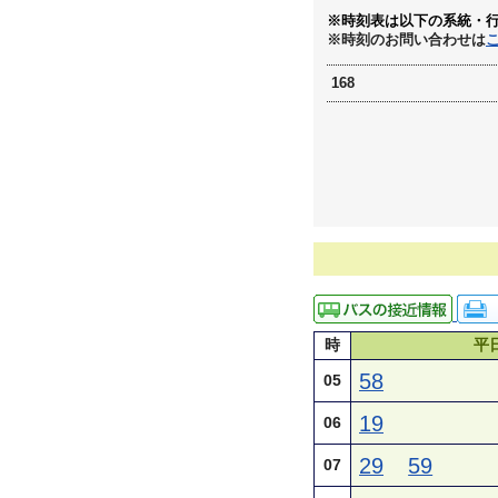
※時刻表は以下の系統・
※時刻のお問い合わせは
168
時
平
58
05
19
06
29
59
07