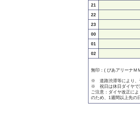
21
22
23
00
01
02
無印：( ぴあアリーナＭＭ
※ 道路渋滞等により、
※ 祝日は休日ダイヤで
ご注意：ダイヤ改正によ
のため、1週間以上先の