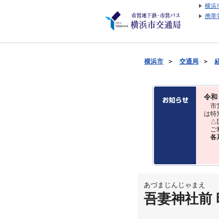
横浜
携帯
横浜市
＞
交通局
＞
令和
市営
は特
△国
ご利
各
あづまじんじゃまえ
吾妻神社前