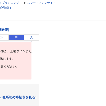
トプランニング
スマートフォンサイト
接近情報）
日改正)
小
中
大
を除き、⼟曜ダイヤまた
運休します。
ご覧ください。
・他系統の時刻表を見る]