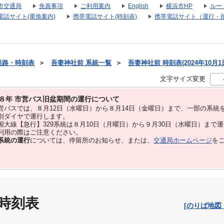
市交通局
免責事項
ご利用案内
English
横浜市HP
ルー
電話サイト(乗換案内)
携帯電話サイト(時刻表)
携帯電話サイト（運行・
経路・時刻表
＞
吾妻神社前 系統一覧
＞
吾妻神社前 時刻表(2024年10月1
文字サイズ変更
８年 市営バス旧盆期間の運行について
バスでは、８⽉12⽇（水曜日）から８⽉14⽇（金曜日）まで、⼀部の系統
別ダイヤで運⾏します。
大線【急行】329系統は８月10日（月曜日）から９月30日（水曜日）まで
用の際はご注意ください。
系統の運行
については、停留所のお知らせ、または、
交通局ホームページ
を
 時刻表
[のりば地図