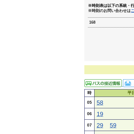
※時刻表は以下の系統・
※時刻のお問い合わせは
168
時
平
58
05
19
06
29
59
07