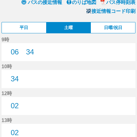
バスの接近情報
のりば地図
バス停時刻表
接近情報コード印刷
平日
土曜
日曜/祝日
9時
06
34
6分はつ
34分はつ
10時
34
34分はつ
12時
02
2分はつ
13時
02