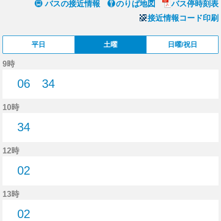
バスの接近情報
のりば地図
バス停時刻表
接近情報コード印刷
平日
土曜
日曜/祝日
9時
06
34
6分はつ
34分はつ
10時
34
34分はつ
12時
02
2分はつ
13時
02