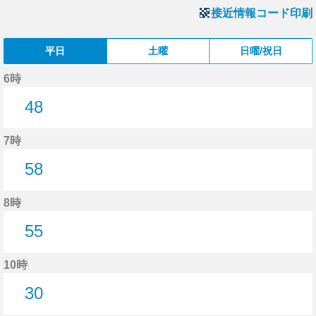
接近情報コード印刷
平日
土曜
日曜/祝日
6時
48
48分はつ
7時
58
58分はつ
8時
55
55分はつ
10時
30
30分はつ