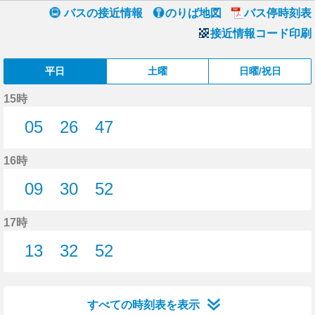
バスの接近情報
のりば地図
バス停時刻表
接近情報コード印刷
平日
土曜
日曜/祝日
15時
05
26
47
5分はつ
26分はつ
47分はつ
16時
09
30
52
9分はつ
30分はつ
52分はつ
17時
13
32
52
13分はつ
32分はつ
52分はつ
すべての時刻表を表示