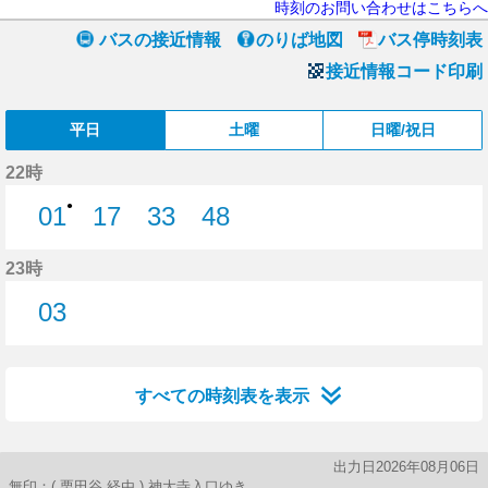
時刻のお問い合わせはこちらへ
バスの接近情報
のりば地図
バス停時刻表
接近情報コード印刷
平日
土曜
日曜/祝日
22時
●
01
17
33
48
1分はつ
17分はつ
33分はつ
48分はつ
23時
03
3分はつ
すべての時刻表を表示
出力日2026年08月06日
無印：( 栗田谷 経由 ) 神大寺入口ゆき