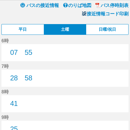
バスの接近情報
のりば地図
バス停時刻表
接近情報コード印刷
平日
土曜
日曜/祝日
6時
07
55
7分はつ
55分はつ
7時
28
58
28分はつ
58分はつ
8時
41
41分はつ
9時
25