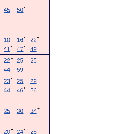
●
45
50
●
●
10
16
22
●
●
41
47
49
★
22
25
25
44
59
●
★
23
25
29
●
44
46
56
★
25
30
34
●
★
20
24
25