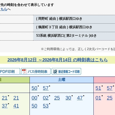
行先の時刻を合わせて表示しています
こちら
へ
( 岡野町 経由 ) 横浜駅西口ゆき
( 鶴屋町３丁目 経由 ) 横浜駅西口ゆき
53系統 横浜駅西口( 第2ターミナル )ゆき
※ご利用環境によっては、正しく2次元バーコードを
2026年8月12日 ～2026年8月14日 の時刻表はこちら
日
土曜
●
●
●
●
50
57
51
57
●
●
●
●
●
●
21
21
00
02
25
30
47
01
25
●
●
37
41
50
53