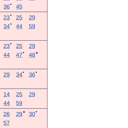
●
36
45
●
23
25
29
●
34
44
59
●
23
25
29
●
★
44
47
48
●
●
29
34
36
★
14
25
29
44
59
●
★
26
29
30
57