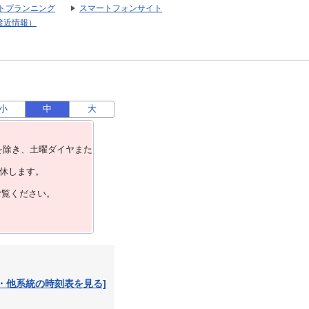
トプランニング
スマートフォンサイト
接近情報）
小
中
大
を除き、⼟曜ダイヤまた
運休します。
ご覧ください。
・他系統の時刻表を見る]