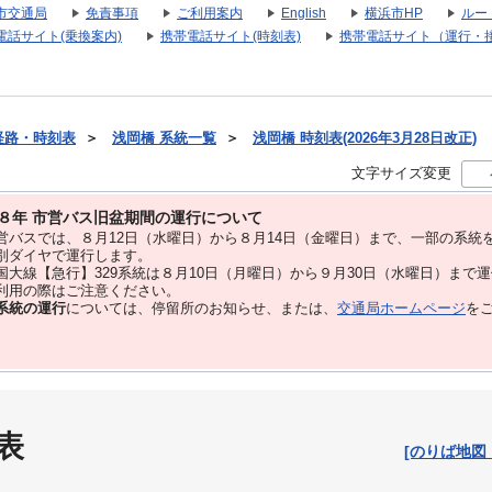
市交通局
免責事項
ご利用案内
English
横浜市HP
ルー
電話サイト(乗換案内)
携帯電話サイト(時刻表)
携帯電話サイト（運行・
経路・時刻表
＞
浅岡橋 系統一覧
＞
浅岡橋 時刻表(2026年3月28日改正)
文字サイズ変更
８年 市営バス旧盆期間の運行について
バスでは、８⽉12⽇（水曜日）から８⽉14⽇（金曜日）まで、⼀部の系統
別ダイヤで運⾏します。
大線【急行】329系統は８月10日（月曜日）から９月30日（水曜日）まで
用の際はご注意ください。
系統の運行
については、停留所のお知らせ、または、
交通局ホームページ
を
表
[のりば地図