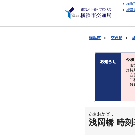
横浜
携帯
横浜市
＞
交通局
＞
令和
市営
は特
△国
ご利
各
あさおかばし
浅岡橋 時刻