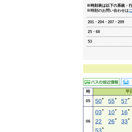
※時刻表は以下の系統・
※時刻のお問い合わせは
201・204・207・209
25・68
53
時
平
●
●
●
50
55
57
05
●
●
●
03
10
16
●
●
22
26
33
06
●
53