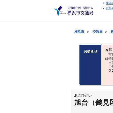
横浜
携帯
横浜市
＞
交通局
＞
令和
市営
は特
△国
ご利
各
あさひだい
旭台（鶴見