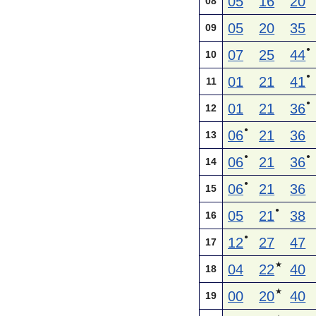
05
16
20
08
05
20
35
09
●
07
25
44
10
●
01
21
41
11
●
01
21
36
12
●
06
21
36
13
●
●
06
21
36
14
●
06
21
36
15
●
05
21
38
16
●
12
27
47
17
★
04
22
40
18
★
00
20
40
19