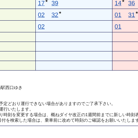
★
★
17
39
14
36
★
02
32
01
31
02
01
川崎駅西口ゆき
予定どおり運行できない場合がありますのでご了承下さい。
運行いたします。
り時刻を変更する場合は、概ねダイヤ改正の1週間前までに新しい時刻
日付を検索した場合は、乗車前に改めて時刻のご確認をお願いいたしま