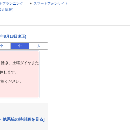
トプランニング
スマートフォンサイト
接近情報）
年8月18日改正)
小
中
大
を除き、⼟曜ダイヤまた
運休します。
ご覧ください。
・他系統の時刻表を見る]