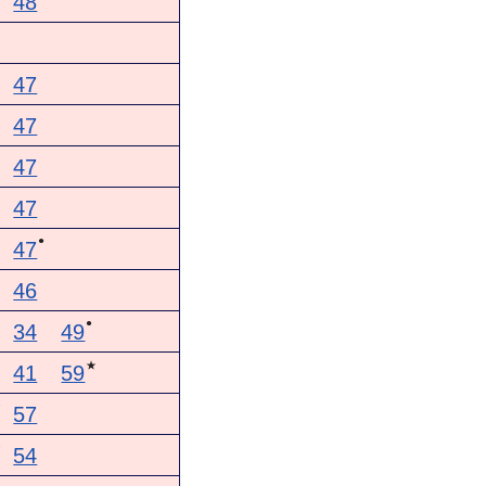
48
47
47
47
47
●
47
46
●
34
49
★
41
59
★
57
★
54