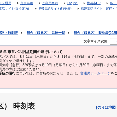
市交通局
免責事項
ご利用案内
English
横浜市HP
ルー
電話サイト(乗換案内)
携帯電話サイト(時刻表)
携帯電話サイト（運行・
経路・時刻表
＞
旭台（鶴見区） 系統一覧
＞
旭台（鶴見区） 時刻表(2025
文字サイズ変更
８年 市営バス旧盆期間の運行について
バスでは、８⽉12⽇（水曜日）から８⽉14⽇（金曜日）まで、⼀部の系統
別ダイヤで運⾏します。
大線【急行】329系統は８月10日（月曜日）から９月30日（水曜日）まで
用の際はご注意ください。
系統の運行
については、停留所のお知らせ、または、
交通局ホームページ
を
区） 時刻表
[のりば地図