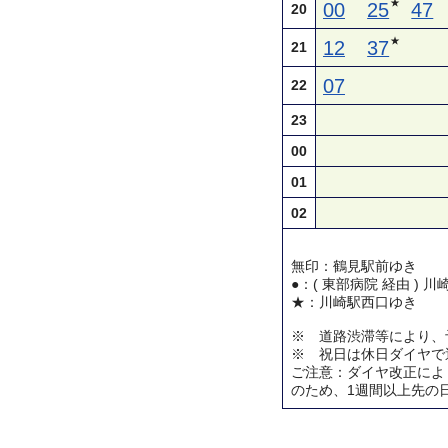
★
00
25
47
20
★
12
37
21
07
22
23
00
01
02
無印：鶴見駅前ゆき
●：( 東部病院 経由 ) 
★：川崎駅西口ゆき
※ 道路渋滞等により、
※ 祝日は休日ダイヤで
ご注意：ダイヤ改正によ
のため、1週間以上先の