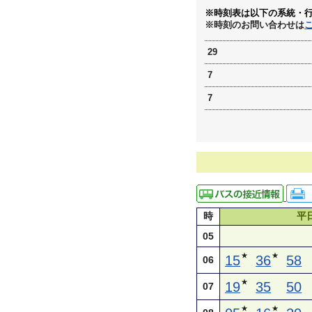
※時刻表は以下の系統・
※時刻のお問い合わせは
29
7
7
時
平
05
★
★
15
36
58
06
★
19
35
50
07
★
★