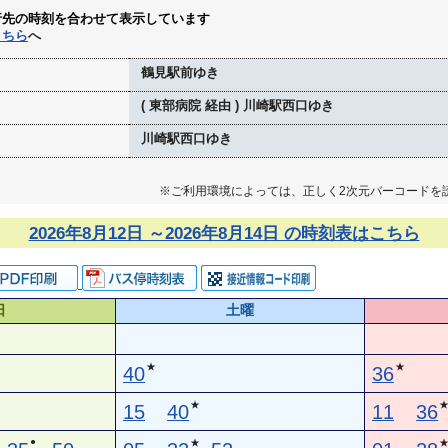
行先の時刻を合わせて表示しています
こちら
へ
鶴見駅前ゆき
( 東部病院 経由 ) 川崎駅西口ゆき
川崎駅西口ゆき
※ご利用環境によっては、正しく2次元バーコードを
2026年8月12日 ～2026年8月14日 の時刻表はこちら
日
土曜
★
★
40
36
★
15
40
11
36
●
★