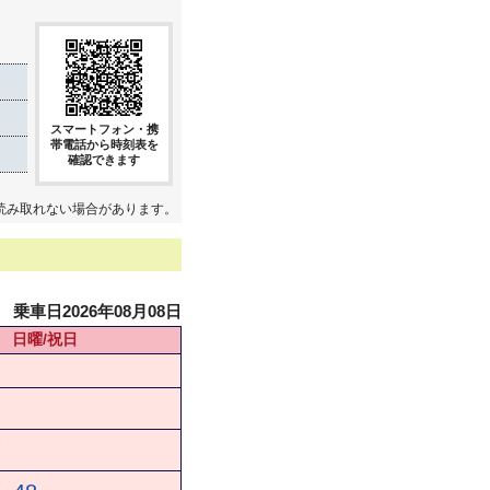
スマートフォン・携
帯電話から時刻表を
確認できます
読み取れない場合があります。
乗車日2026年08月08日
日曜/祝日
★
★