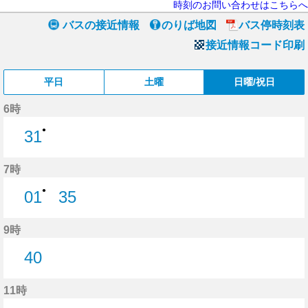
時刻のお問い合わせはこちらへ
バスの接近情報
のりば地図
バス停時刻表
接近情報コード印刷
平日
土曜
日曜/祝日
6時
●
31
31分はつ
7時
●
01
35
1分はつ
35分はつ
9時
40
40分はつ
11時