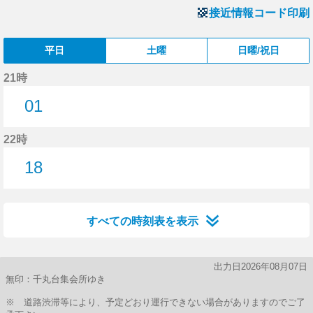
接近情報コード印刷
平日
土曜
日曜/祝日
21時
01
1分はつ
22時
18
18分はつ
すべての時刻表を表示
出力日2026年08月07日
無印：千丸台集会所ゆき
※ 道路渋滞等により、予定どおり運行できない場合がありますのでご了