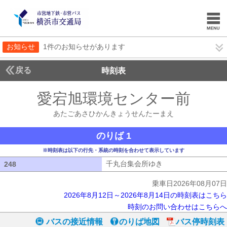
お知らせ
1件のお知らせがあります
戻る
時刻表
愛宕旭環境センター前
あた
あたごあさひかんきょうせんたーまえ
のりば 1
※時刻表は以下の行先・系統の時刻を合わせて表示しています
千丸台集会所ゆき
千丸台集会所ゆき
248
248
乗車日2026年08月07日
2026年8月12日～2026年8月14日の時刻表はこちら
時刻のお問い合わせはこちらへ
バスの接近情報
のりば地図
バス停時刻表