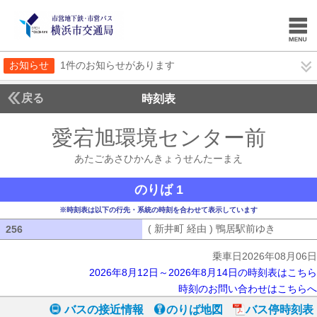
お知らせ
1件のお知らせがあります
戻る
時刻表
愛宕旭環境センター前
あた
あたごあさひかんきょうせんたーまえ
のりば 1
※時刻表は以下の行先・系統の時刻を合わせて表示しています
( 新井町 経由 ) 鴨居駅前ゆき
( 新井町
256
256
乗車日2026年08月06日
2026年8月12日～2026年8月14日の時刻表はこちら
時刻のお問い合わせはこちらへ
バスの接近情報
のりば地図
バス停時刻表