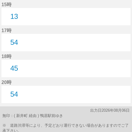
15時
13
13分はつ
17時
54
54分はつ
18時
45
45分はつ
20時
54
54分はつ
出力日2026年08月06日
無印：( 新井町 経由 ) 鴨居駅前ゆき
※ 道路渋滞等により、予定どおり運行できない場合がありますのでご了
承下さい。