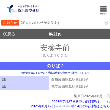
お知らせ
2件のお知らせがあります
戻る
時刻表
安養寺前
あんようじ
あんようじまえ
のりば 2
※時刻表は以下の行先・系統の時刻を合わせて表示しています
白幡経由鶴見駅西口ゆき
白幡経由鶴見
38
38
荒立経由鶴見駅西口ゆき
荒立経由鶴見
38
38
乗車日2026年08月06日
2026年7月27日改正の時刻表はこちら
2026年8月12日～2026年8月14日の時刻表はこちら