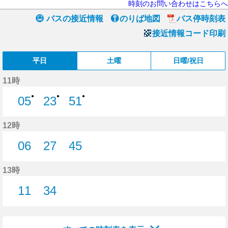
時刻のお問い合わせはこちらへ
バスの接近情報
のりば地図
バス停時刻表
接近情報コード印刷
平日
土曜
日曜/祝日
11時
●
●
●
05
23
51
5分はつ
23分はつ
51分はつ
12時
06
27
45
6分はつ
27分はつ
45分はつ
13時
11
34
11分はつ
34分はつ