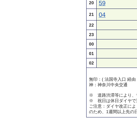
59
20
04
21
22
23
00
01
02
無印：( 法国寺入口 経由
神：神奈川中央交通
※ 道路渋滞等により、
※ 祝日は休日ダイヤで
ご注意：ダイヤ改正によ
のため、1週間以上先の