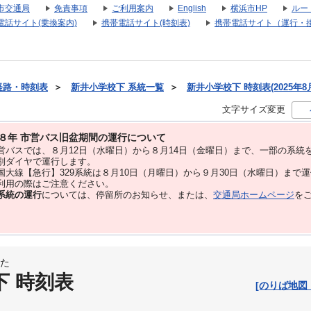
市交通局
免責事項
ご利用案内
English
横浜市HP
ルー
電話サイト(乗換案内)
携帯電話サイト(時刻表)
携帯電話サイト（運行・
経路・時刻表
＞
新井小学校下 系統一覧
＞
新井小学校下 時刻表(2025年8
文字サイズ変更
８年 市営バス旧盆期間の運行について
バスでは、８⽉12⽇（水曜日）から８⽉14⽇（金曜日）まで、⼀部の系統
別ダイヤで運⾏します。
大線【急行】329系統は８月10日（月曜日）から９月30日（水曜日）まで
用の際はご注意ください。
系統の運行
については、停留所のお知らせ、または、
交通局ホームページ
を
た
下 時刻表
[のりば地図