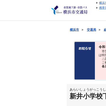
横浜
携帯
横浜市
＞
交通局
＞
令和
市営
は特
△国
ご利
各
あらいしょうがっこうし
新井小学校