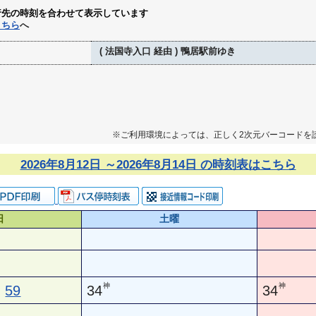
行先の時刻を合わせて表示しています
こちら
へ
( 法国寺入口 経由 ) 鴨居駅前ゆき
※ご利用環境によっては、正しく2次元バーコードを
2026年8月12日 ～2026年8月14日 の時刻表はこちら
日
土曜
神
神
59
34
34