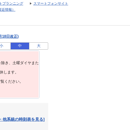
トプランニング
スマートフォンサイト
接近情報）
月18日改正)
小
中
大
を除き、⼟曜ダイヤまた
運休します。
ご覧ください。
・他系統の時刻表を見る]