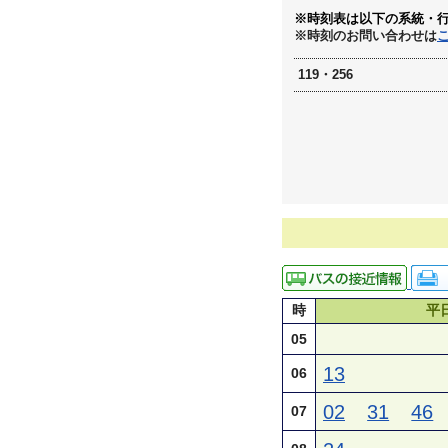
※時刻表は以下の系統・
※時刻のお問い合わせは
119・256
時
平
05
13
06
02
31
46
07