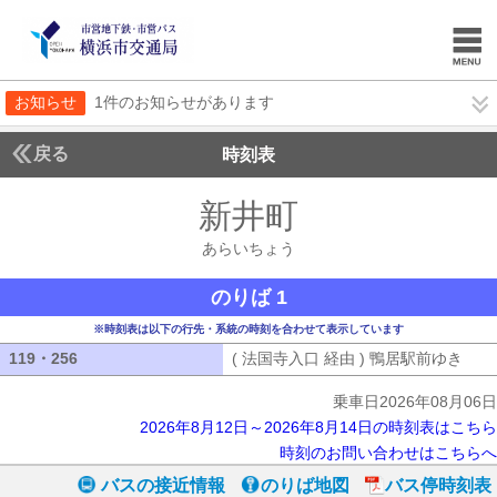
お知らせ
1件のお知らせがあります
戻る
時刻表
新井町
あらいちょ
あらいちょう
のりば 1
※時刻表は以下の行先・系統の時刻を合わせて表示しています
119・256
119・256
( 法国寺入口 経由 ) 鴨居駅前ゆき
( 
乗車日2026年08月06日
2026年8月12日～2026年8月14日の時刻表はこちら
時刻のお問い合わせはこちらへ
バスの接近情報
のりば地図
バス停時刻表