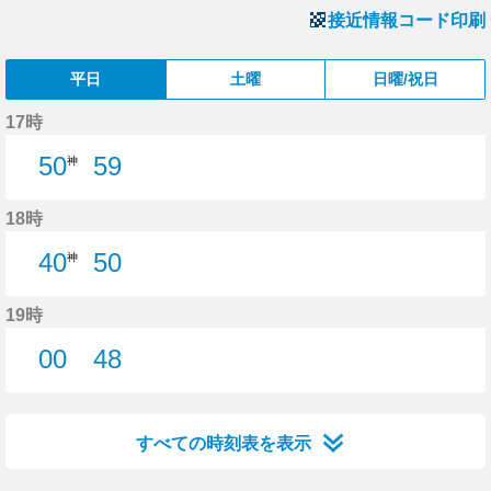
接近情報コード印刷
平日
土曜
日曜/祝日
17時
50
59
神
59分はつ
18時
40
50
神
50分はつ
19時
00
48
0分はつ
48分はつ
すべての時刻表を表示