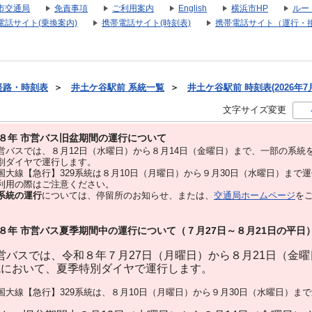
市交通局
免責事項
ご利用案内
English
横浜市HP
ルー
電話サイト(乗換案内)
携帯電話サイト(時刻表)
携帯電話サイト（運行・
経路・時刻表
＞
井土ケ谷駅前 系統一覧
＞
井土ケ谷駅前 時刻表(2026年7
文字サイズ変更
８年 市営バス旧盆期間の運行について
バスでは、８⽉12⽇（水曜日）から８⽉14⽇（金曜日）まで、⼀部の系統
別ダイヤで運⾏します。
大線【急行】329系統は８月10日（月曜日）から９月30日（水曜日）まで
用の際はご注意ください。
系統の運行
については、停留所のお知らせ、または、
交通局ホームページ
を
８年 市営バス夏季期間中の運行について（７月27日～８月21日の平日
バスでは、令和８年７月27日（月曜日）から８月21日（金
統において、夏季特別ダイヤで運行します。
大線【急行】329系統は、８月10日（月曜日）から９月30日（水曜日）ま