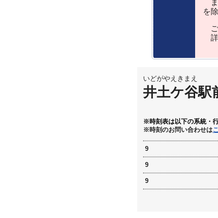
ま
を
ご
詳
いどがやえきまえ
井土ケ谷駅
※時刻表は以下の系統・
※時刻のお問い合わせは
9
9
9