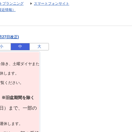
トプランニング
スマートフォンサイト
接近情報）
月27日改正)
小
中
大
を除き、⼟曜ダイヤまた
運休します。
ご覧ください。
）※旧盆期間を除く
曜日）まで、一部の
で運休します。