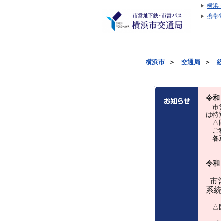
横浜
携帯
横浜市
＞
交通局
＞
令和
市営
は特
△国
ご利
各
令和
市営
系
△国