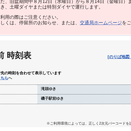
た、旧盆期間中８月12日（水曜日）から８月14日（金曜日）
除き、土曜ダイヤまたは特別ダイヤで運行します。
利用の際はご注意ください。
しくは、停留所のお知らせ、または、
交通局ホームページ
を
前 時刻表
[のりば地図
行先の時刻を合わせて表示しています
こちら
へ
滝頭ゆき
磯子駅前ゆき
※ご利用環境によっては、正しく2次元バーコードを