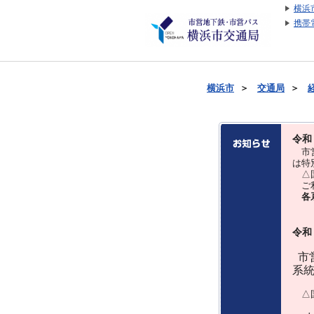
横浜
携帯
横浜市
＞
交通局
＞
令和
市営
は特
△国
ご利
各
令和
市営
系
△国