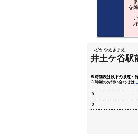
ま
を
ご
詳
いどがやえきまえ
井土ケ谷駅
※時刻表は以下の系統・
※時刻のお問い合わせは
9
9