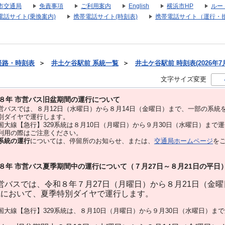
市交通局
免責事項
ご利用案内
English
横浜市HP
ルー
電話サイト(乗換案内)
携帯電話サイト(時刻表)
携帯電話サイト（運行・
経路・時刻表
＞
井土ケ谷駅前 系統一覧
＞
井土ケ谷駅前 時刻表(2026年7
文字サイズ変更
８年 市営バス旧盆期間の運行について
バスでは、８⽉12⽇（水曜日）から８⽉14⽇（金曜日）まで、⼀部の系統
別ダイヤで運⾏します。
大線【急行】329系統は８月10日（月曜日）から９月30日（水曜日）まで
用の際はご注意ください。
系統の運行
については、停留所のお知らせ、または、
交通局ホームページ
を
８年 市営バス夏季期間中の運行について（７月27日～８月21日の平日
バスでは、令和８年７月27日（月曜日）から８月21日（金
統において、夏季特別ダイヤで運行します。
大線【急行】329系統は、８月10日（月曜日）から９月30日（水曜日）ま