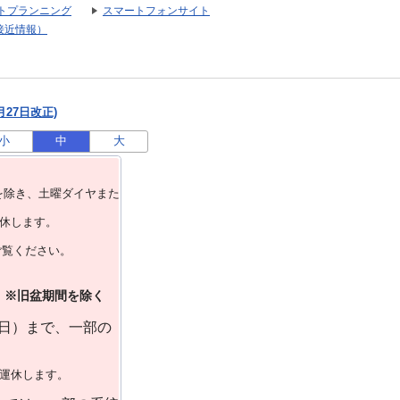
トプランニング
スマートフォンサイト
接近情報）
月27日改正)
小
中
大
を除き、⼟曜ダイヤまた
運休します。
ご覧ください。
）※旧盆期間を除く
曜日）まで、一部の
で運休します。