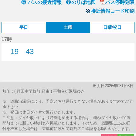
バスの接近情報
のりば地図
バス停時刻表
接近情報コード印刷
平日
土曜
日曜/祝日
17時
19
43
19分はつ
43分はつ
出力日2026年08月08日
無印：( 蒔田中学校前 経由 ) 平和台折返場ゆき
※ 道路渋滞等により、予定どおり運行できない場合がありますのでご了
承下さい。
※ 祝日は休日ダイヤで運行いたします。
ご注意：ダイヤ改正により時刻を変更する場合は、概ねダイヤ改正の1週
間前までに新しい時刻表を掲載いたします。そのため、1週間以上先の日
付を検索した場合は、乗車前に改めて時刻のご確認をお願いいたします。