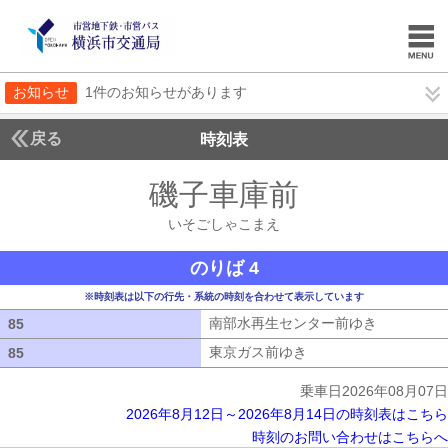
お知らせ
1件のお知らせがあります
戻る
時刻表
磯子車庫前
いそごし
いそごしゃこまえ
のりば 4
※時刻表は以下の行先・系統の時刻を合わせて表示しています
南部水再生センター前ゆき
南部水再生
85
85
東京ガス前ゆき
東京ガス前ゆき
85
85
乗車日2026年08月07日
2026年8月12日～2026年8月14日の時刻表はこちら
時刻のお問い合わせはこちらへ