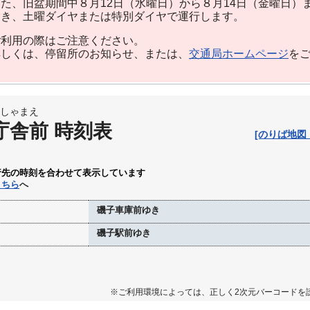
た、旧盆期間中８月12日（水曜日）から８月14日（金曜日）
除き、土曜ダイヤまたは特別ダイヤで運行します。
利用の際はご注意ください。
しくは、停留所のお知らせ、または、
交通局ホームページ
を
しゃまえ
庁舎前 時刻表
[のりば地図
行先の時刻を合わせて表示しています
こちら
へ
磯子車庫前ゆき
磯子駅前ゆき
※ご利用環境によっては、正しく2次元バーコードを