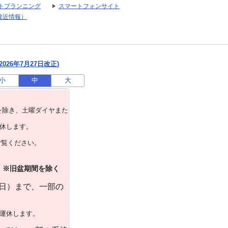
トプランニング
スマートフォンサイト
接近情報）
026年7月27日改正)
小
中
大
を除き、⼟曜ダイヤまた
運休します。
ご覧ください。
）※旧盆期間を除く
曜日）まで、一部の
で運休します。