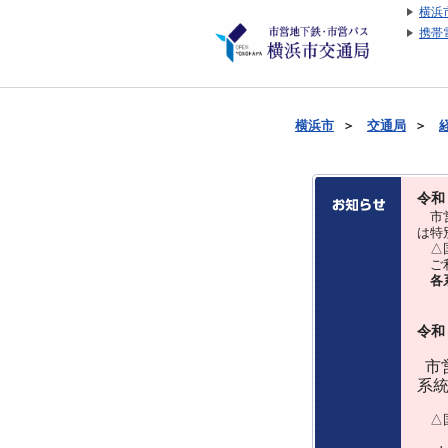
横浜
携帯
横浜市
＞
交通局
＞
令和
市営
は特
△国
ご利
各
令和
市営
系
△国