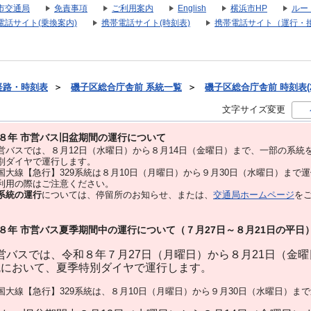
市交通局
免責事項
ご利用案内
English
横浜市HP
ルー
電話サイト(乗換案内)
携帯電話サイト(時刻表)
携帯電話サイト（運行・
経路・時刻表
＞
磯子区総合庁舎前 系統一覧
＞
磯子区総合庁舎前 時刻表(2
文字サイズ変更
８年 市営バス旧盆期間の運行について
バスでは、８⽉12⽇（水曜日）から８⽉14⽇（金曜日）まで、⼀部の系統
別ダイヤで運⾏します。
大線【急行】329系統は８月10日（月曜日）から９月30日（水曜日）まで
用の際はご注意ください。
系統の運行
については、停留所のお知らせ、または、
交通局ホームページ
を
８年 市営バス夏季期間中の運行について（７月27日～８月21日の平日
バスでは、令和８年７月27日（月曜日）から８月21日（金
統において、夏季特別ダイヤで運行します。
大線【急行】329系統は、８月10日（月曜日）から９月30日（水曜日）ま