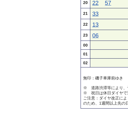
22
57
20
33
21
13
22
06
23
00
01
02
無印：磯子車庫前ゆき
※ 道路渋滞等により、
※ 祝日は休日ダイヤで
ご注意：ダイヤ改正によ
のため、1週間以上先の