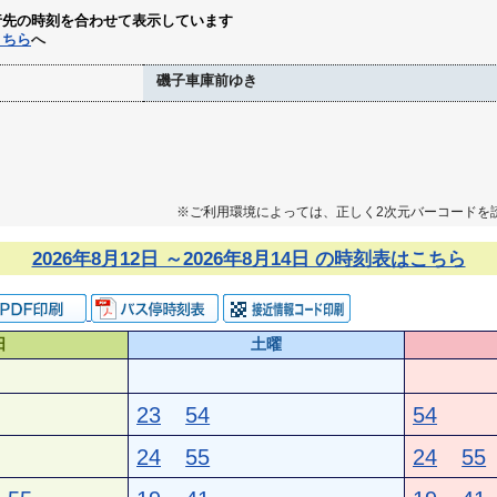
行先の時刻を合わせて表示しています
こちら
へ
磯子車庫前ゆき
※ご利用環境によっては、正しく2次元バーコードを
2026年8月12日 ～2026年8月14日 の時刻表はこちら
日
土曜
23
54
54
24
55
24
55