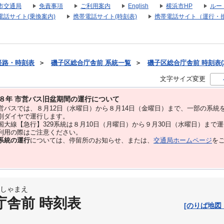
市交通局
免責事項
ご利用案内
English
横浜市HP
ルー
電話サイト(乗換案内)
携帯電話サイト(時刻表)
携帯電話サイト（運行・
経路・時刻表
＞
磯子区総合庁舎前 系統一覧
＞
磯子区総合庁舎前 時刻表(2
文字サイズ変更
８年 市営バス旧盆期間の運行について
バスでは、８⽉12⽇（水曜日）から８⽉14⽇（金曜日）まで、⼀部の系統
別ダイヤで運⾏します。
大線【急行】329系統は８月10日（月曜日）から９月30日（水曜日）まで
用の際はご注意ください。
系統の運行
については、停留所のお知らせ、または、
交通局ホームページ
を
しゃまえ
庁舎前 時刻表
[のりば地図