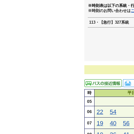
※時刻表は以下の系統・
※時刻のお問い合わせは
113・【急行】327系統
時
平
05
22
54
06
19
40
56
07