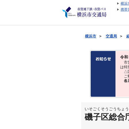
横浜
携帯
横浜市
＞
交通局
＞
令和
市営
は特
△国
ご利
各
いそごくそうごうちょう
磯子区総合