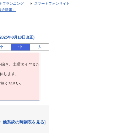
トプランニング
スマートフォンサイト
接近情報）
025年8月18日改正)
小
中
大
を除き、⼟曜ダイヤまた
運休します。
ご覧ください。
・他系統の時刻表を見る]