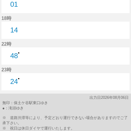
01
1分はつ
18時
14
14分はつ
22時
●
48
48分はつ
23時
●
24
24分はつ
出力日2026年08月06日
無印：保土ケ谷駅東口ゆき
●：滝頭ゆき
※ 道路渋滞等により、予定どおり運行できない場合がありますのでご了
承下さい。
※ 祝日は休日ダイヤで運行いたします。