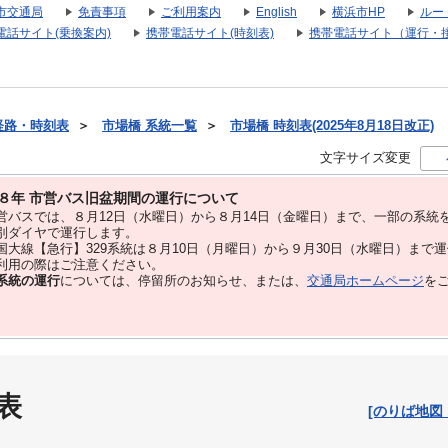
市交通局
免責事項
ご利用案内
English
横浜市HP
ルー
電話サイト(乗換案内)
携帯電話サイト(時刻表)
携帯電話サイト（運行・
経路・時刻表
＞
市場橋 系統一覧
＞
市場橋 時刻表(2025年8月18日改正)
文字サイズ変更
８年 市営バス旧盆期間の運行について
バスでは、８⽉12⽇（水曜日）から８⽉14⽇（金曜日）まで、⼀部の系統
別ダイヤで運⾏します。
大線【急行】329系統は８月10日（月曜日）から９月30日（水曜日）まで
用の際はご注意ください。
系統の運行
については、停留所のお知らせ、または、
交通局ホームページ
を
表
[のりば地図