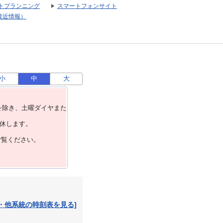
トプランニング
スマートフォンサイト
接近情報）
小
中
大
を除き、⼟曜ダイヤまた
運休します。
ご覧ください。
・他系統の時刻表を見る]