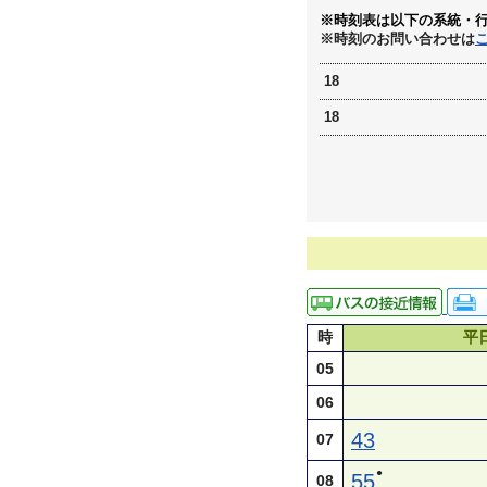
※時刻表は以下の系統・
※時刻のお問い合わせは
18
18
時
平
05
06
43
07
●
55
08