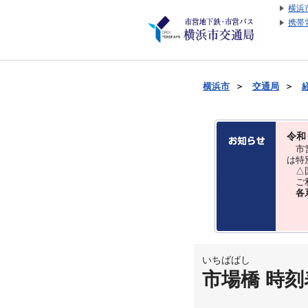
横浜
携帯
横浜市
＞
交通局
＞
令和
市営
は特
△国
ご利
各
いちばばし
市場橋 時刻