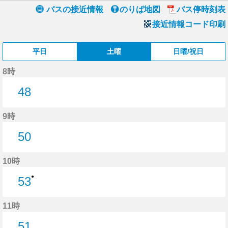
バスの接近情報
のりば地図
バス停時刻表
接近情報コード印刷
平日
土曜
日曜/祝日
8時
48
48分はつ
9時
50
50分はつ
10時
●
53
53分はつ
11時
51