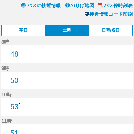
バスの接近情報
のりば地図
バス停時刻表
接近情報コード印刷
平日
土曜
日曜/祝日
8時
48
48分はつ
9時
50
50分はつ
10時
●
53
53分はつ
11時
51