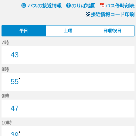
バスの接近情報
のりば地図
バス停時刻表
接近情報コード印刷
平日
土曜
日曜/祝日
7時
43
43分はつ
8時
●
55
55分はつ
9時
47
47分はつ
10時
●
39